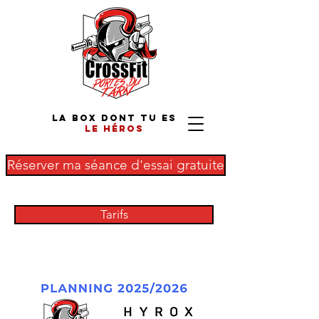
La box dont tu es
le
héros
Réserver ma séance d'essai gratuite
Tarifs